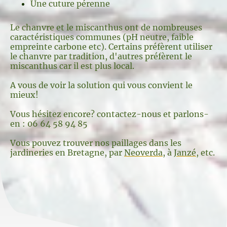
Une cuture pérenne
Le chanvre et le miscanthus ont de nombreuses
caractéristiques communes (pH neutre, faible
empreinte carbone etc). Certains préfèrent utiliser
le chanvre par tradition, d'autres préfèrent le
miscanthus car il est plus local.
A vous de voir la solution qui vous convient le
mieux!
Vous hésitez encore? contactez-nous et parlons-
en : 06 64 58 94 85
Vous pouvez trouver nos paillages dans les
jardineries en Bretagne, par
Neoverda
, à
Janzé
, etc.